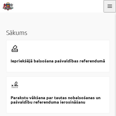
Pāriet uz lapas saturu
Pāriet uz lapas saturu
Sākums
Iepriekšējā balsošana pašvaldības referendumā
Parakstu vākšana par tautas nobalsošanas un
pašvaldību referenduma ierosināšanu