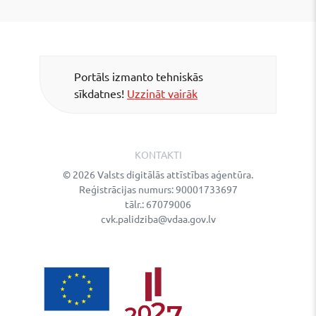
Portāls izmanto tehniskās
sīkdatnes!
Uzzināt vairāk
KONTAKTI
© 2026 Valsts digitālās attīstības aģentūra.
Reģistrācijas numurs: 90001733697
tālr.: 67079006
cvk.palidziba@vdaa.gov.lv